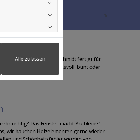
Alle zulassen
ß – Die Tischlerei Björn Schmidt fertigt für
 Maß. Schlicht oder eindrucksvoll, bunt oder
die Wahl.
n
t mehr richtig? Das Fenster macht Probleme?
uns, wir hauchen Holzelementen gerne wieder
ellen und Schönheitsfehler werden von