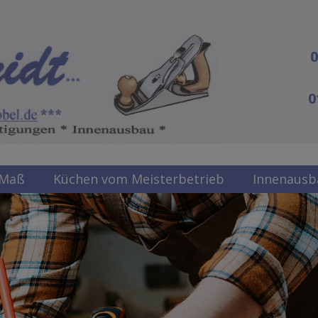
0
0
 Maß
Küchen vom Meisterbetrieb
Innenausb