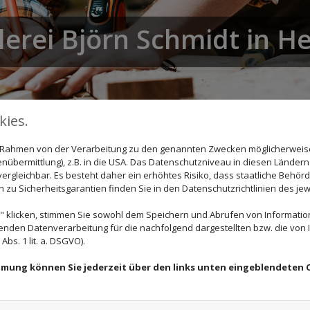
lerei Björn Schmidt in H
ies.
im Rahmen von der Verarbeitung zu den genannten Zwecken möglicherwei
be zum Handwerk
nübermittlung), z.B. in die USA. Das Datenschutzniveau in diesen Ländern 
rgleichbar. Es besteht daher ein erhöhtes Risiko, dass staatliche Behör
zu Sicherheitsgarantien finden Sie in den Datenschutzrichtlinien des jew
er Werkstoff, noch heute ist er für unser Team eine Leidensc
 klicken, stimmen Sie sowohl dem Speichern und Abrufen von Information
ige Arbeiten und Zuverlässigkeit bekannt. Wir garantieren 
enden Datenverarbeitung für die nachfolgend dargestellten bzw. die von
unen gebracht haben. Durch ein persönliches Gespräch lern
bs. 1 lit. a. DSGVO).
.
immung können Sie jederzeit über den links unten eingeblendeten 