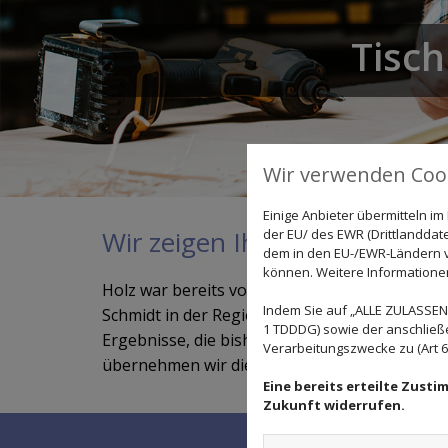
Tisch
Wir verwenden Cook
Einige Anbieter übermitteln 
Wir zeigen Ihnen wahre Lie
der EU/ des EWR (Drittlanddate
dem in den EU-/EWR-Ländern ve
können. Weitere Informationen 
Holz war bereits vor Jahrtausenden ein beliebt
Indem Sie auf „ALLE ZULASSEN"
Schmidt in der Region für qualitativ hochwert
1 TDDDG) sowie der anschließ
Ergebnisse, die bisher jeden Kunden zum Sta
Verarbeitungszwecke zu (Art 6 A
übernehmen wir die Planung und Realisierung
Eine bereits erteilte Zust
Zukunft widerrufen.