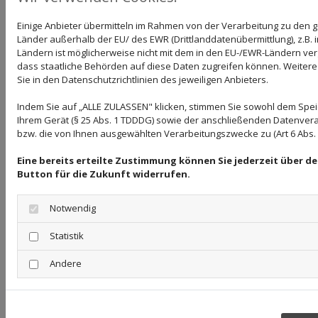
einzelne Formulierungen dieses Textes der
Einige Anbieter übermitteln im Rahmen von der Verarbeitung zu de
geltenden Rechtslage nicht, nicht mehr oder nicht
Länder außerhalb der EU/ des EWR (Drittlanddatenübermittlung), z.B. 
Ländern ist möglicherweise nicht mit dem in den EU-/EWR-Ländern verg
vollständig entsprechen sollten, bleiben die übrigen
dass staatliche Behörden auf diese Daten zugreifen können. Weitere
Sie in den Datenschutzrichtlinien des jeweiligen Anbieters.
Teile des Dokumentes in ihrem Inhalt und ihrer
Gültigkeit davon unberührt.
Indem Sie auf „ALLE ZULASSEN" klicken, stimmen Sie sowohl dem Spe
Ihrem Gerät (§ 25 Abs. 1 TDDDG) sowie der anschließenden Datenvera
Hinweis zur Barrierefreiheit
bzw. die von Ihnen ausgewählten Verarbeitungszwecke zu (Art 6 Abs. 1 
Eine bereits erteilte Zustimmung können Sie jederzeit über d
Wir bemühen uns, unsere digitalen Inhalte
Button für die Zukunft widerrufen.
barrierefrei im Sinne des BFSG sowie der
Notwendig
Barrierefreie-Informationstechnik-Verordnung
(BITV) anzubieten. Sollten Sie dennoch auf Barrieren
Statistik
stoßen, wenden Sie sich bitte an schmidt@der-flotte-
Andere
hobel.de.